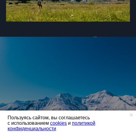
Хотите присоединиться к
Пользуясь сайтом, вы соглашаетесь
нашему туру?
с использованием
cookies
и
политикой
конфиденциальности